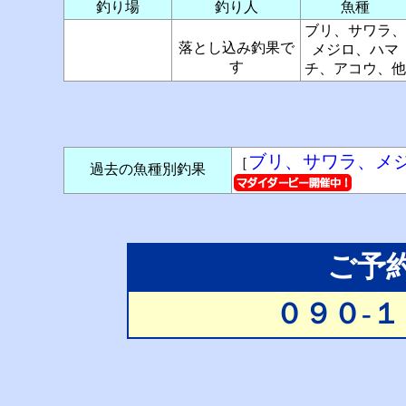
釣り場
釣り人
魚種
ブリ、サワラ、
落とし込み釣果で
メジロ、ハマ
す
チ、アコウ、他
ブリ、サワラ、メ
［
過去の魚種別釣果
ご予
０９０-１