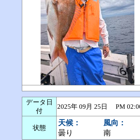
データ日
2025年 09月 25日 PM 0
付
天候：
風向：
状態
曇り
南