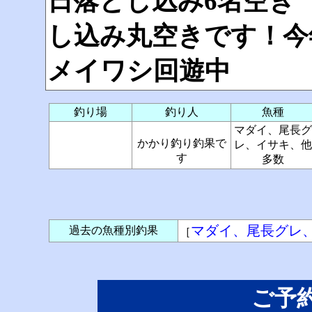
日落とし込み6名空き 
し込み丸空きです！今
メイワシ回遊中
釣り場
釣り人
魚種
マダイ、尾長グ
かかり釣り釣果で
レ、イサキ、他
す
多数
マダイ、尾長グレ
過去の魚種別釣果
［
ご予