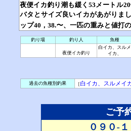
夜便イカ釣り潮も緩く53メートル2
バタとサイズ良いイカがあがりまし
ップ40，38.〜、一匹の重みと値
釣り場
釣り人
魚種
白イカ、スルメ
夜便イカ釣り
イカ、
白イカ、スルメイ
過去の魚種別釣果
［
ご予
０９０-１