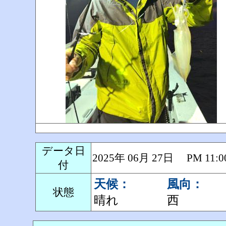
データ日
2025年 06月 27日 PM 1
付
天候：
風向：
状態
晴れ
西