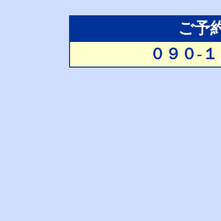
ご予
０９０-１