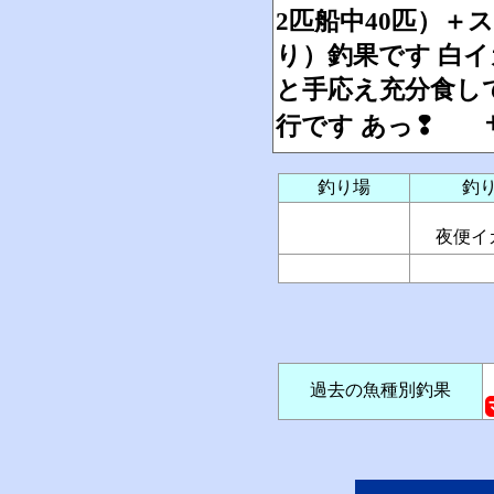
2匹船中40匹）＋
り）釣果です 白
と手応え充分食し
行です あっ❢ サ
釣り場
釣
夜便イ
過去の魚種別釣果