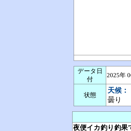
データ日
2025年
付
天候：
状態
曇り
夜便イカ釣り釣果で