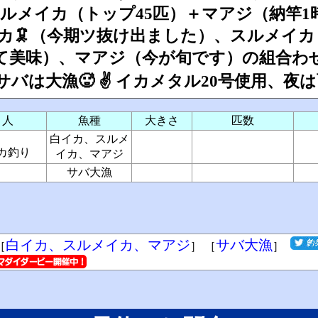
スルメイカ（トップ45匹）＋マアジ（納竿
イカ🦑（今期ツ抜け出ました）、スルメイ
て美味）、マアジ（今が旬です）の組合わ
バは大漁🥵 ✌ イカメタル20号使用、夜
り人
魚種
大きさ
匹数
白イカ、スルメ
カ釣り
イカ、マアジ
サバ大漁
白イカ、スルメイカ、マアジ
サバ大漁
［
］ ［
］