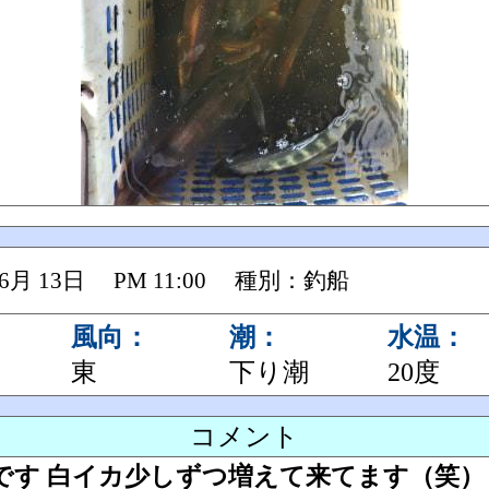
 06月 13日 PM 11:00 種別：釣船
風向：
潮：
水温：
東
下り潮
20度
コメント
す 白イカ少しずつ増えて来てます（笑） 白