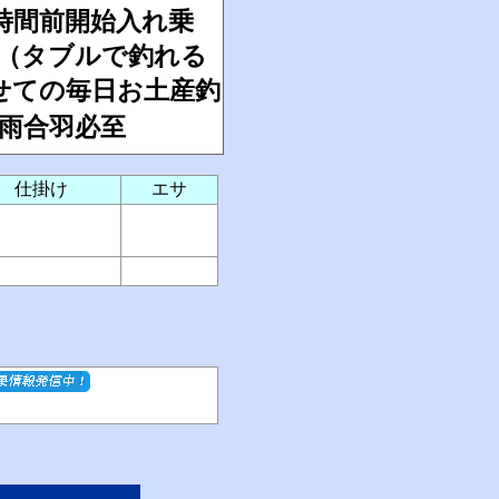
1時間前開始入れ乗
カ（タブルで釣れる
せての毎日お土産釣
は雨合羽必至
仕掛け
エサ