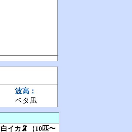
波高：
ベタ凪
イカ🦑（10匹〜