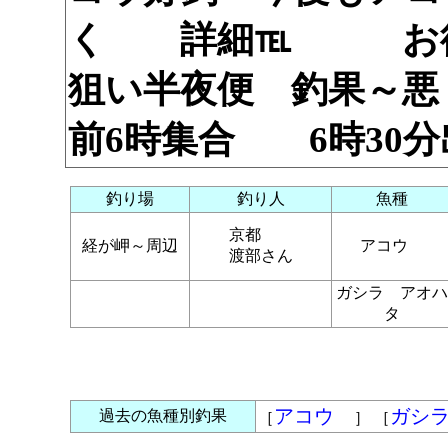
く 詳細℡ お待
狙い半夜便 釣果～
前6時集合 6時3
釣り場
釣り人
魚種
京都
経が岬～周辺
アコウ
渡部さん
ガシラ アオハ
タ
アコウ
ガシ
過去の魚種別釣果
［
］ ［