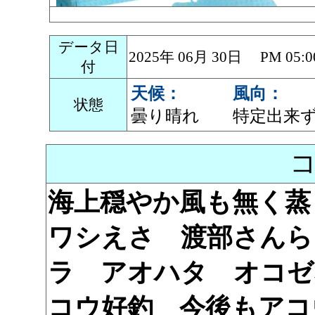
データ日
2025年 06月 30日 PM 0
付
天候：
風向：
状態
曇り晴れ
特定出来
海上穏やか風も無く蒸
ワシえさ 渡部さんら
ラ アオハタ オコゼ
コウ好釣 今後もアコ