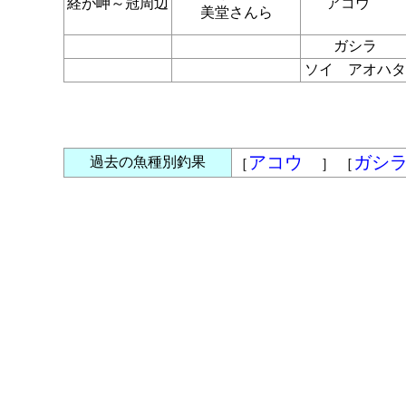
経が岬～冠周辺
アコウ
美堂さんら
ガシラ
ソイ アオハタ
アコウ
ガシ
過去の魚種別釣果
［
］ ［