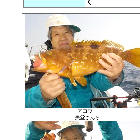
く
アコウ
美堂さんら