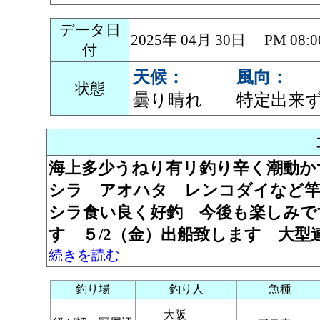
データ日
2025年 04月 30日 PM 0
付
天候：
風向：
状態
曇り晴れ
特定出来
海上多少うねり有リ釣り辛く潮動か
シラ アオハタ レンコダイなど竿
シラ食い良く好釣 今後も楽しみで
す ５/2（金）出船致します 大
続きを読む
釣り場
釣り人
魚種
大阪