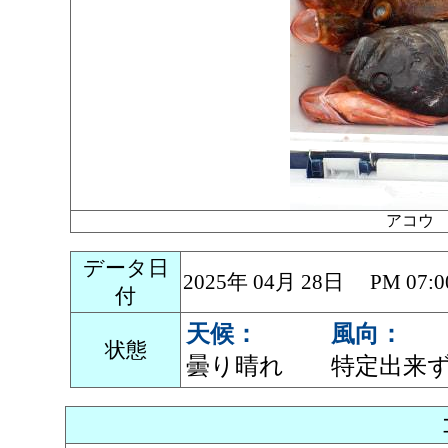
アコウ
データ日
2025年 04月 28日 PM 0
付
天候：
風向：
状態
曇り晴れ
特定出来