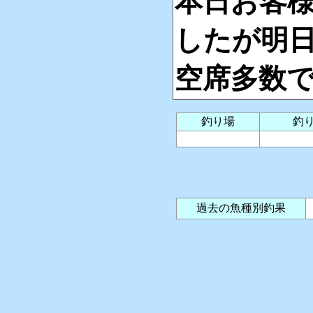
本日お客
したが明
空席多数
釣り場
釣
過去の魚種別釣果