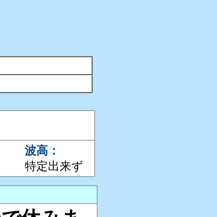
波高：
特定出来ず