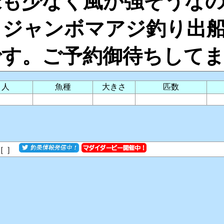
様も少なく風が強そうな
日ジャンボマアジ釣り出
です。ご予約御待ちして
り人
魚種
大きさ
匹数
［
］