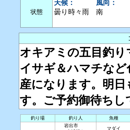
天候：
風向：
曇り時々雨
南
状態
オキアミの五目釣り
イサギ＆ハマチなど
産になります。明日
す。ご予約御待ちし
釣り場
釣り人
魚種
岩出市
マダイ