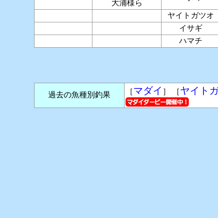
大浦様ら
ヤイトガツオ
イサギ
ハマチ
マダイ
ヤイト
［
］ ［
過去の魚種別釣果