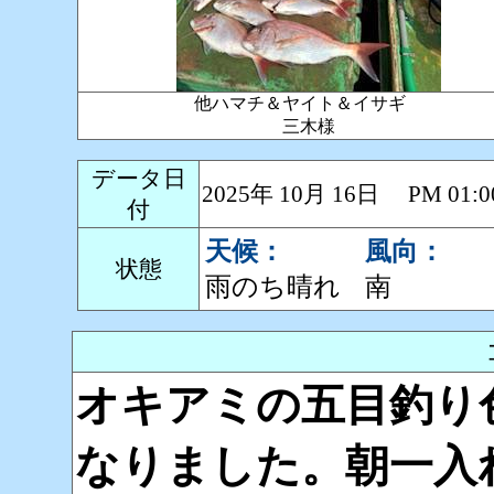
他ハマチ＆ヤイト＆イサギ
三木様
データ日
2025年 10月 16日 PM 0
付
天候：
風向：
状態
雨のち晴れ
南
オキアミの五目釣り
なりました。朝一入