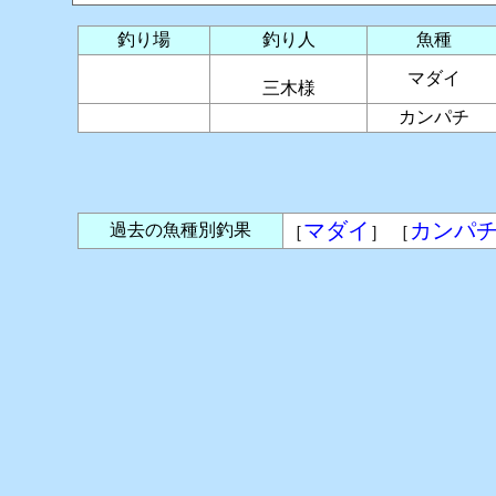
釣り場
釣り人
魚種
マダイ
三木様
カンパチ
マダイ
カンパ
過去の魚種別釣果
［
］ ［