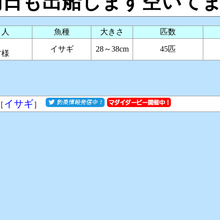
明日も出船します空いて
り人
魚種
大きさ
匹数
イサギ
28～38cm
45匹
村様
イサギ
［
］