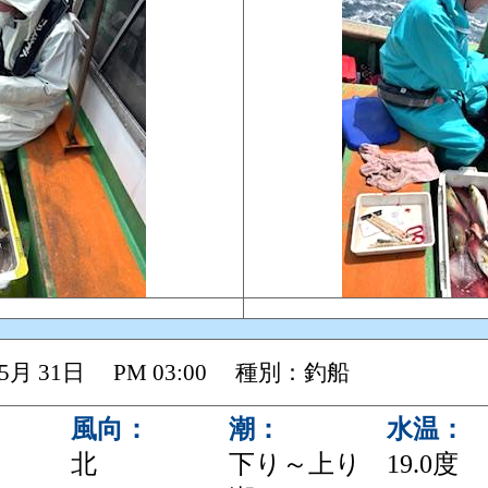
 05月 31日 PM 03:00 種別：釣船
風向：
潮：
水温：
北
下り～上り
19.0度