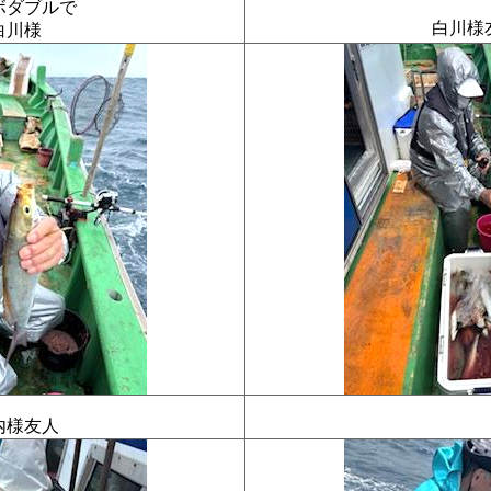
ボダブルで
白川様
白川様
内様友人