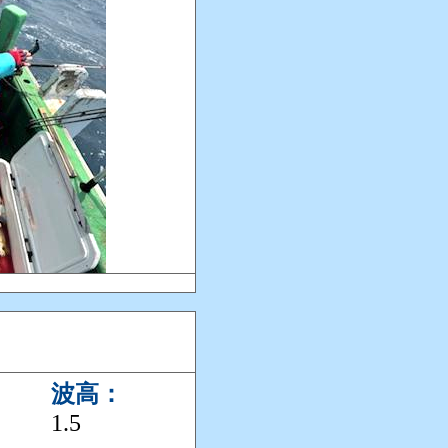
波高：
1.5