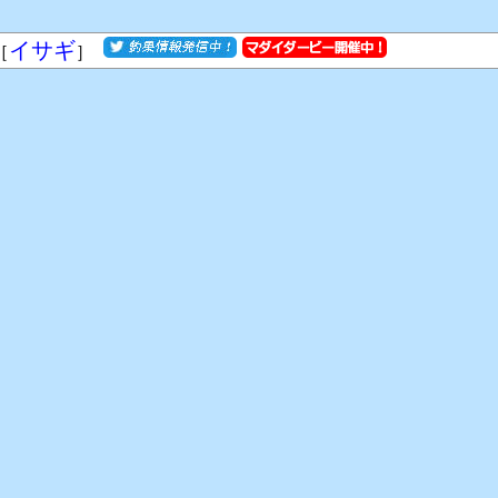
イサギ
［
］