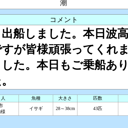
潮
コメント
り出船しました。本日波
ですが皆様頑張ってくれ
ました。本日もご乗船あ
た。
り人
魚種
大きさ
匹数
山市
イサギ
28～38cm
43匹
内様