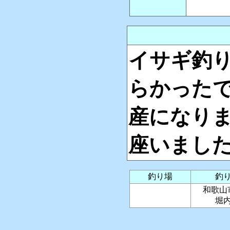
イサギ釣
らかった
産になり
座いまし
釣り場
釣
和歌
堀