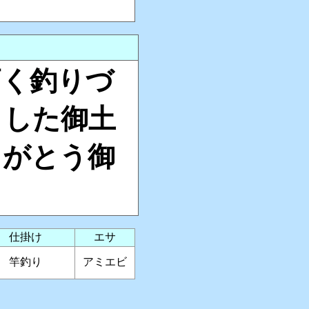
高く釣りづ
ました御土
りがとう御
仕掛け
エサ
竿釣り
アミエビ