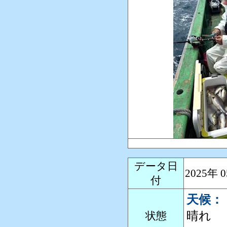
データ日
2025年
付
天候：
晴れ
状態