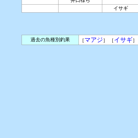
井口様ら
イサギ
マアジ
イサギ
過去の魚種別釣果
［
］ ［