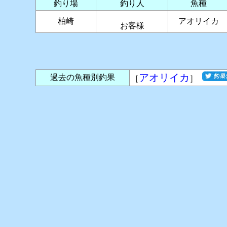
釣り場
釣り人
魚種
柏崎
アオリイカ
お客様
アオリイカ
過去の魚種別釣果
［
］