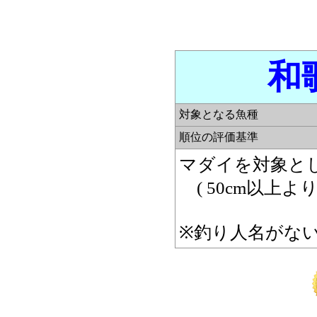
和
対象となる魚種
順位の評価基準
マダイを対象とし
( 50cm以上よ
※釣り人名がな