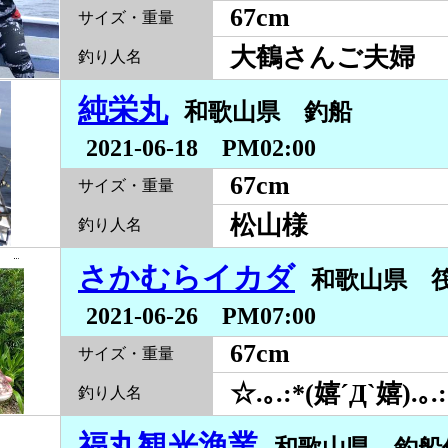
67cm
サイズ・重量
大鶴さんご夫婦
釣り人名
純栄丸
和歌山県 釣船
2021-06-18 PM02:00
67cm
サイズ・重量
松山様
釣り人名
さかむらイカダ
和歌山県
2021-06-26 PM07:00
67cm
サイズ・重量
☆.｡.:*(嬉´Д`嬉).
釣り人名
福丸観光漁業