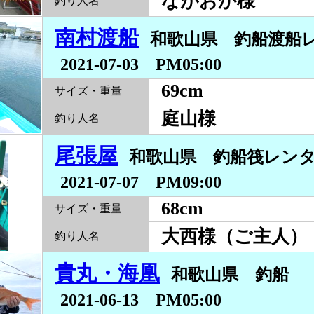
ながおか様
釣り人名
南村渡船
和歌山県 釣船渡
2021-07-03 PM05:00
69cm
サイズ・重量
庭山様
釣り人名
尾張屋
和歌山県 釣船筏レン
2021-07-07 PM09:00
68cm
サイズ・重量
大西様（ご主人）
釣り人名
貴丸・海凰
和歌山県 釣船
2021-06-13 PM05:00