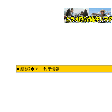
■ 繧ｵ繝�ヱ 釣果情報