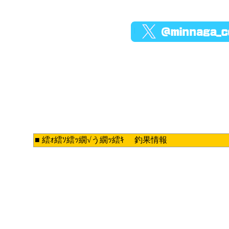
■ 繧ｫ繧ｿ繧ｯ繝√う繝ｯ繧ｷ 釣果情報