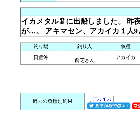
イカメタル🦑に出船しました。 
が…。 アキマセン、アカイカ１人9
釣り場
釣り人
魚種
日置沖
アカイカ
前芝さん
［
］
アカイカ
過去の魚種別釣果