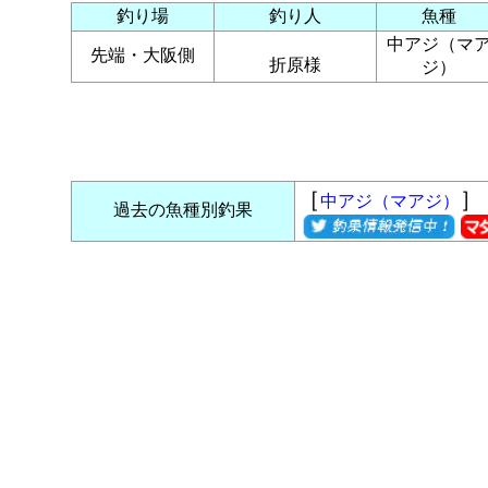
釣り場
釣り人
魚種
中アジ（マ
先端・大阪側
折原様
ジ）
［
］
中アジ（マアジ）
過去の魚種別釣果