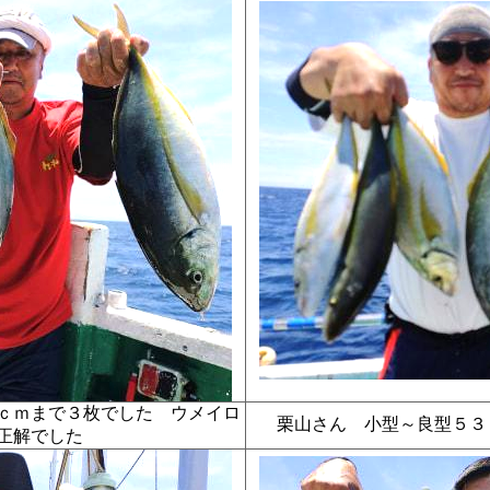
ｃｍまで３枚でした ウメイロ
栗山さん 小型～良型５
て正解でした