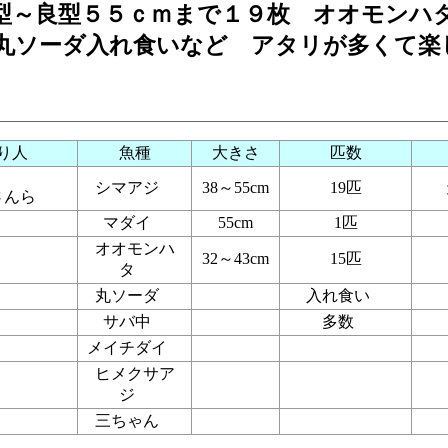
型～良型５５ｃｍまで１９枚 オオモンハ
丸ソーダ入れ食いなど アタリが多くて楽
り人
魚種
大きさ
匹数
シマアジ
38～55cm
19匹
さんら
マダイ
55cm
1匹
オオモンハ
32～43cm
15匹
タ
丸ソーダ
入れ食い
サバ中
多数
メイチダイ
ヒメクサア
ジ
三ちゃん