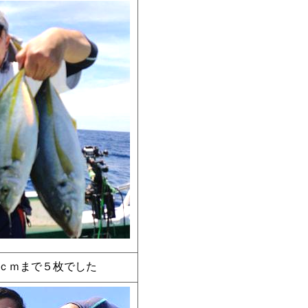
３ｃｍまで５枚でした