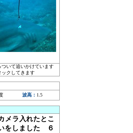
っついて追いかけています
アタックしてきます
5度
波高：
1.5
カメラ入れたとこ
いをしました ６