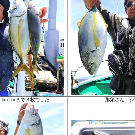
型５５ｃｍまで３枚でした
那須さん 