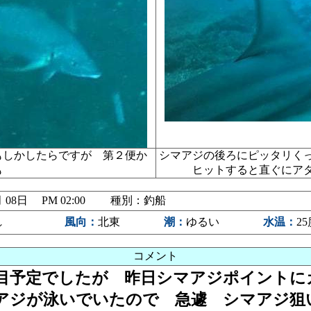
もしかしたらですが 第２便か
シマアジの後ろにピッタリく
も
ヒットすると直ぐに
7月 08日 PM 02:00 種別：釣船
れ
風向：
北東
潮：
ゆるい
水温：
2
コメント
目予定でしたが 昨日シマアジポイントに
アジが泳いでいたので 急遽 シマアジ狙