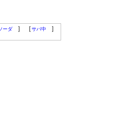
］ ［
］
ソーダ
サバ中