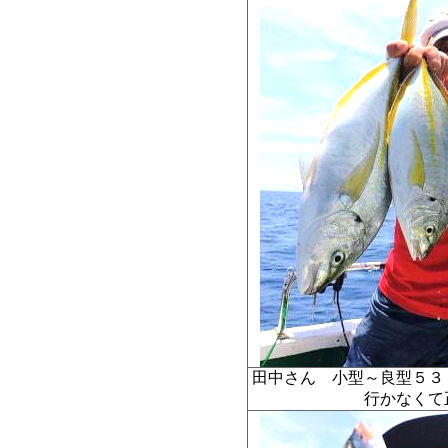
田中さん 小型～良型５３
行かなく