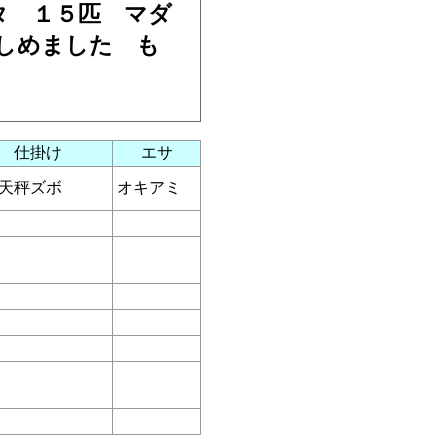
タ １５匹 マダ
しめました も
仕掛け
エサ
天秤ズボ
オキアミ