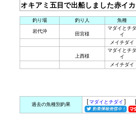
オキアミ五目で出船しました赤イカ
釣り場
釣り人
魚種
マダイとチ
岩代沖
田宮様
イ
メイチダイ
マダイとチ
上西様
イ
メイチダイ
［
］ 
マダイとチダイ
過去の魚種別釣果