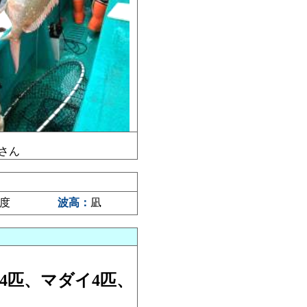
さん
7度
波高：
凪
4匹、マダイ4匹、