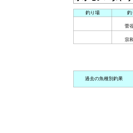
釣り場
釣
菅
宗
過去の魚種別釣果