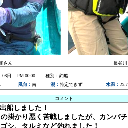
和さん
長谷川
7月 08日 PM 00:00 種別：釣船
れ
風向：
南
潮：
特定できず
水温：
25.
コメント
出船しました！
の掛かり悪く苦戦しましたが、カンパチ
サゴシ、タルミなど釣れました！