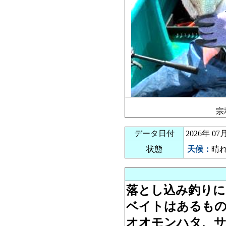
宗
データ日付
2026年 0
状態
天候：
晴
落とし込み釣りに
ベイトはあるもの
オオモンハタ、