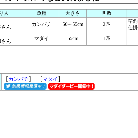
り人
魚種
大きさ
匹数
竿釣
カンパチ
50～55cm
2匹
谷さん
仕掛
マダイ
55cm
1匹
和さん
［
］ ［
］
カンパチ
マダイ