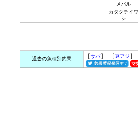
メバル
カタクチイ
シ
［
］ ［
］
サバ
豆アジ
過去の魚種別釣果