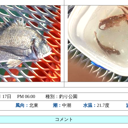
06月 17日 PM 06:00 種別：釣り公園
り
風向：
北東
潮：
中潮
水温：
21.7度
コメント