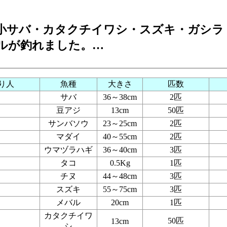
小サバ・カタクチイワシ・スズキ・ガシラ
ルが釣れました。…
り人
魚種
大きさ
匹数
サバ
36～38cm
2匹
豆アジ
13cm
50匹
サンバソウ
23～25cm
2匹
マダイ
40～55cm
2匹
ウマヅラハギ
36～40cm
3匹
タコ
0.5Kg
1匹
チヌ
44～48cm
3匹
スズキ
55～75cm
3匹
メバル
20cm
1匹
カタクチイワ
50匹
13cm
シ