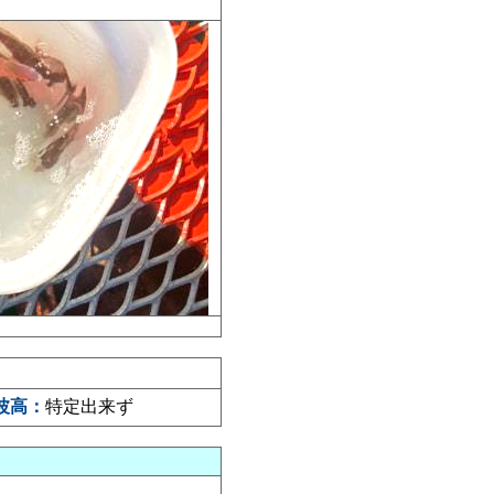
波高：
特定出来ず