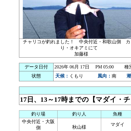
チャリコが釣れました！ 中央付近・和歌山側 カ
り・オキアミにて
加藤様
データ日付
2026年 06月 17日 PM 05:00
状態
天候：
くもり
風向：
南
17日、13～17時までの【マダイ
釣り場
釣り人
魚種
中央付近・大阪
マダイ
秋山様
側