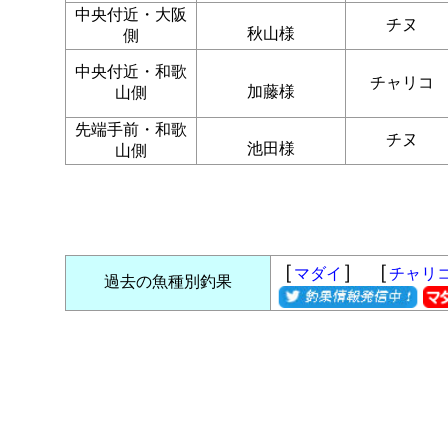
中央付近・大阪
チヌ
秋山様
側
中央付近・和歌
チャリコ
加藤様
山側
先端手前・和歌
チヌ
池田様
山側
［
］ ［
マダイ
チャリ
過去の魚種別釣果