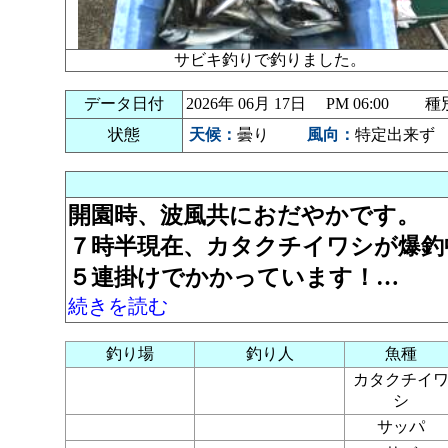
サビキ釣りで釣りました。
データ日付
2026年 06月 17日 PM 06:00
状態
天候：
曇り
風向：
特定出来ず
開園時、波風共におだやかです。
７時半現在、カタクチイワシが爆釣
５連掛けでかかっています！…
続きを読む
釣り場
釣り人
魚種
カタクチイ
シ
サッパ