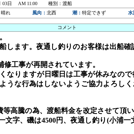
06月 03日 AM 11:00 種別：渡船
～晴れ
風向：
北西
潮：
特定できず
水
コメント
。
船します。夜通し釣りのお客様は出船確
補修工事が再開されています。
くなりますが日曜日は工事が休みなので
ような行為はしないようご協力よろしく
料費等高騰の為、渡船料金を改定させて頂
文字、磯は4500円、夜通し釣り(小浦一文