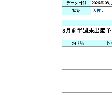
データ日付
2026年 
状態
天候：
8月前半週末出船予
釣り場
釣