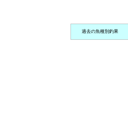
過去の魚種別釣果