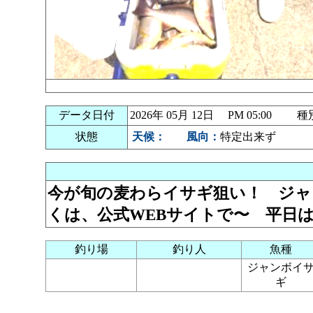
データ日付
2026年 05月 12日 PM 05:00
状態
天候：
風向：
特定出来ず
今が旬の麦わらイサギ狙い！ ジャ
くは、公式WEBサイトで〜 平日
釣り場
釣り人
魚種
ジャンボイ
ギ