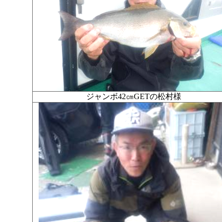
ジャンボ42㎝GETの松村様