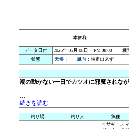
本郷様
データ日付
2026年 05月 08日 PM 08:00
状態
天候：
風向：
特定出来ず
潮の動かない一日でカツオに邪魔されなが
…
続きを読む
釣り場
釣り人
魚種
イサギ・ス