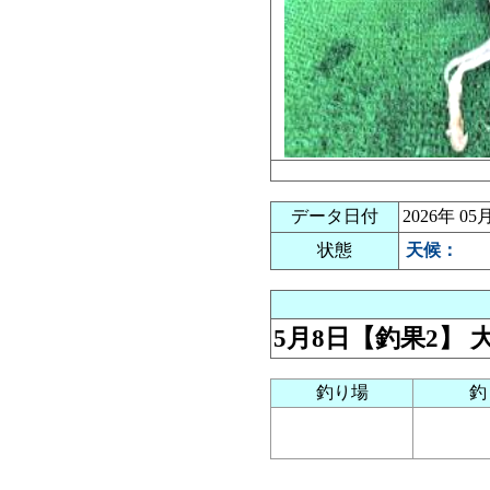
データ日付
2026年 0
状態
天候：
5月8日【釣果2】
釣り場
釣