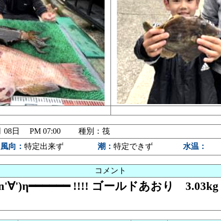
5月 08日 PM 07:00 種別：筏
風向：
特定出来ず
潮：
特定できず
水温：
コメント
∀')η━━━━━━ !!!! ゴールドあおり 3.03k