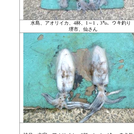
水島、アオリイカ、4杯、1～1，3㌔、ウキ釣
堺市、仙さん