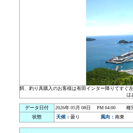
餌、釣り具購入のお客様は有田インター降りてすぐ
は
データ日付
2026年 05月 08日 PM 04:00
状態
天候：
曇り
風向：
南東