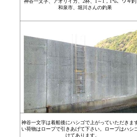
神谷一文字、アオリイカ、2杯、1～1，1㌔、ウキ
和泉市、堀川さんの釣果
神谷一文字は着船後にハシゴで上がっていただきま
い荷物はロープで引きあげて下さい。ロープはハシ
けてあります。