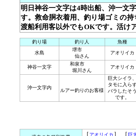
明日神谷一文字は4時出船、沖一文字
す。救命胴衣着用、釣り場ゴミの持ち
渡船利用客以外でもOKです。活け
釣り場
釣り人
魚種
堺市
水島
アオリイカ
仙さん
和泉市
神谷一文字
アオリイカ
堀川さん
巨大シイラ
タモに入ら
沖一文字内
ルアー釣りのお客様
バラしたそ
です。
［
］ ［
アオリイカ
巨