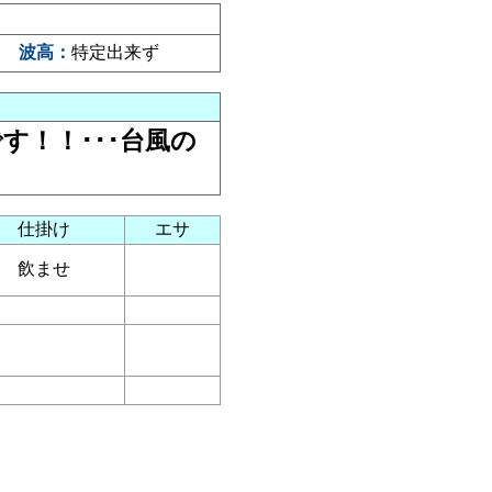
波高：
特定出来ず
す！！･･･台風の
仕掛け
エサ
飲ませ