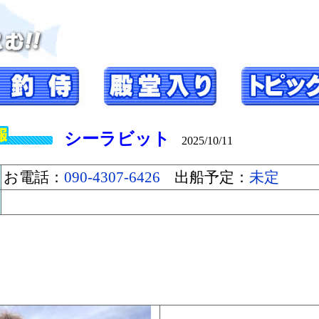
シーラビット
2025/10/11
お電話：
090-4307-6426
出船予定：
未定