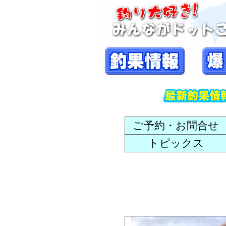
ご予約・お問合せ
トピックス