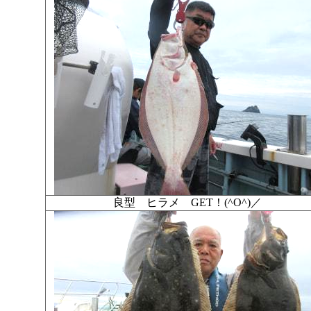
良型 ヒラメ GET！(^O^)／