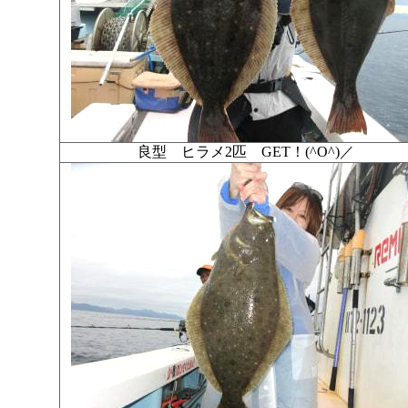
良型 ヒラメ2匹 GET！(^O^)／