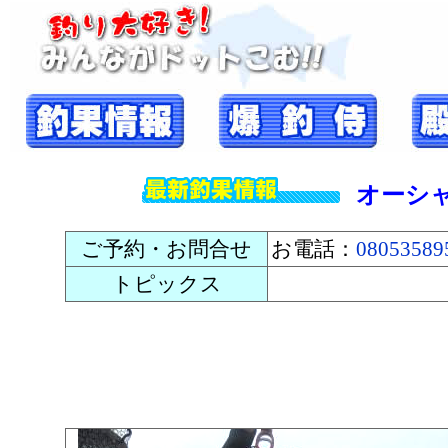
オーシ
ご予約・お問合せ
お電話：
08053589
トピックス