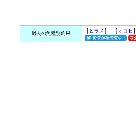
［
］ ［
ヒラメ
オコゼ
過去の魚種別釣果