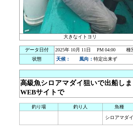
大きなイトヨリ
データ日付
2025年 10月 11日 PM 04:00
状態
天候：
風向：
特定出来ず
高級魚シロアマダイ狙いで出船しま
WEBサイトで
釣り場
釣り人
魚種
シロアマダ