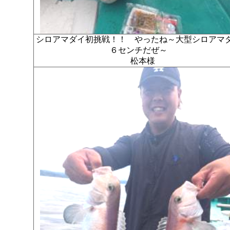
シロアマダイ初挑戦！！ やったね～大型シロアマ
６センチだぜ～
松本様