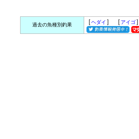
［
］ ［
ヘダイ
アイゴ
過去の魚種別釣果