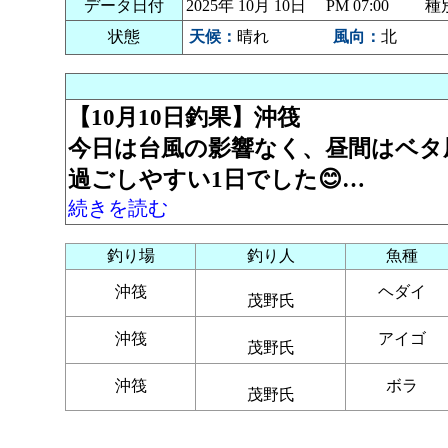
データ日付
2025年 10月 10日 PM 07:00
状態
天候：
晴れ
風向：
北
【10月10日釣果】沖筏
今日は台風の影響なく、昼間はベタ
過ごしやすい1日でした😊…
続きを読む
釣り場
釣り人
魚種
沖筏
ヘダイ
茂野氏
沖筏
アイゴ
茂野氏
沖筏
ボラ
茂野氏