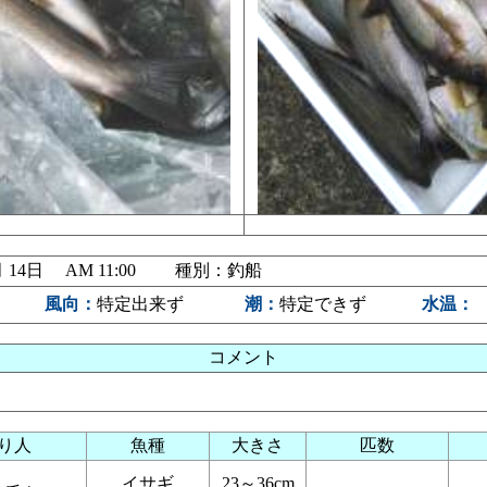
06月 14日 AM 11:00 種別：釣船
り
風向：
特定出来ず
潮：
特定できず
水温：
コメント
り人
魚種
大きさ
匹数
イサギ
23～36cm