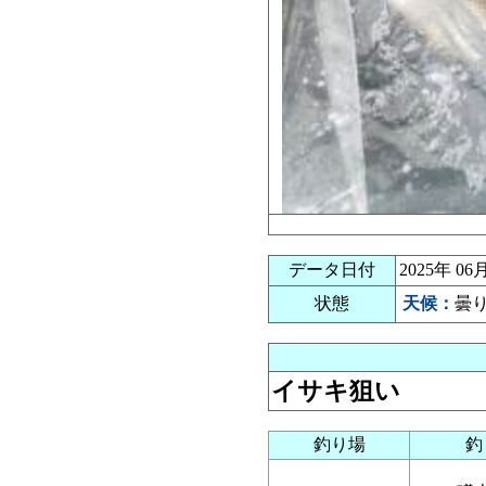
データ日付
2025年 
状態
天候：
曇
イサキ狙い
釣り場
釣