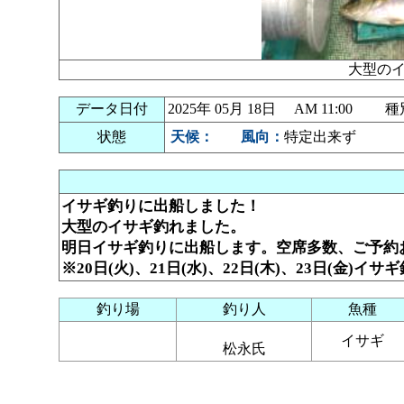
大型の
データ日付
2025年 05月 18日 AM 11:00
状態
天候：
風向：
特定出来ず
イサギ釣りに出船しました！
大型のイサギ釣れました。
明日イサギ釣りに出船します。空席多数、ご予約
※20日(火)、21日(水)、22日(木)、23日(金
釣り場
釣り人
魚種
イサギ
松永氏