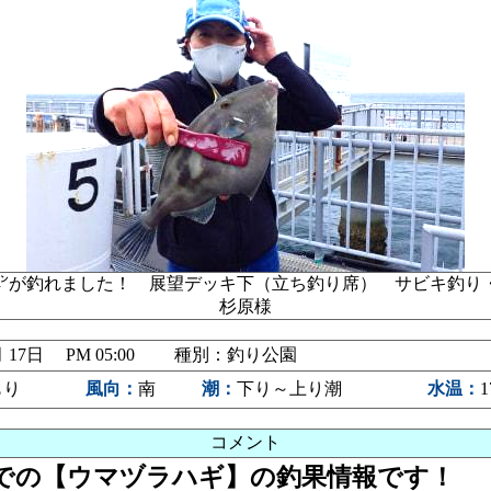
2㌢が釣れました！ 展望デッキ下（立ち釣り席） サビキ釣
杉原様
05月 17日 PM 05:00 種別：釣り公園
もり
風向：
南
潮：
下り～上り潮
水温：
1
コメント
時までの【ウマヅラハギ】の釣果情報です！