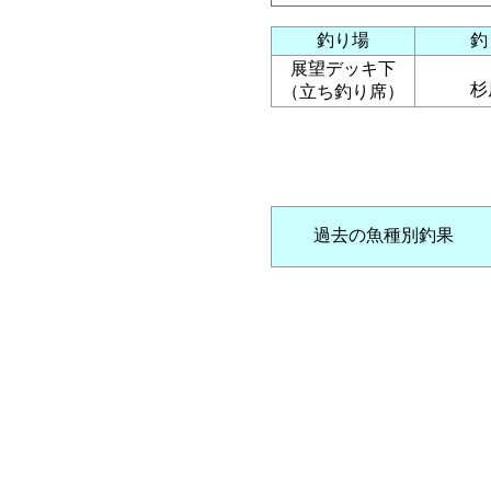
釣り場
釣
展望デッキ下
杉
（立ち釣り席）
過去の魚種別釣果