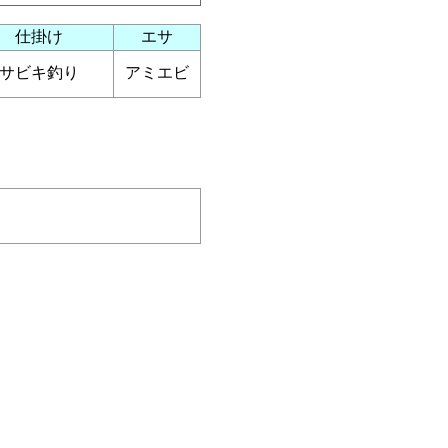
仕掛け
エサ
サビキ釣り
アミエビ