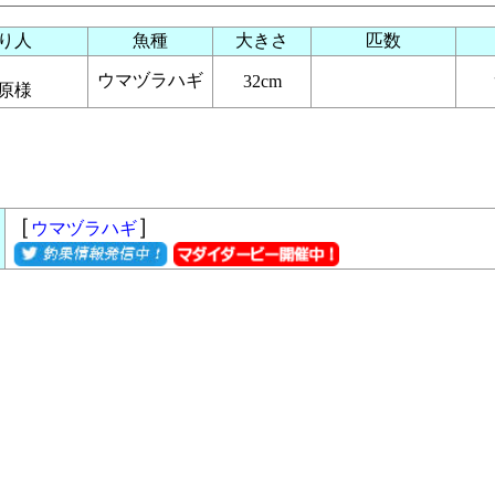
り人
魚種
大きさ
匹数
ウマヅラハギ
32cm
原様
［
］
ウマヅラハギ