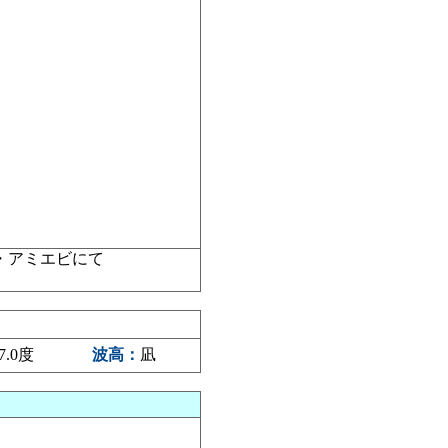
り・アミエビにて
7.0度
波高：
凪