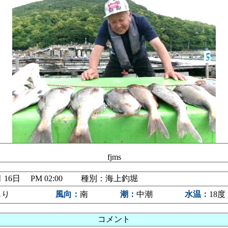
fjms
05月 16日 PM 02:00 種別：海上釣堀
もり
風向：
南
潮：
中潮
水温：
18度
コメント