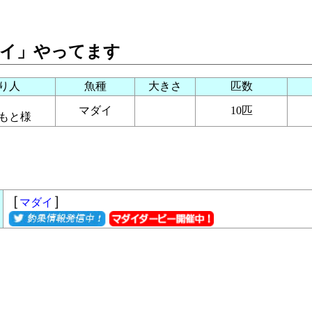
イ」やってます
り人
魚種
大きさ
匹数
マダイ
10匹
もと様
［
］
マダイ