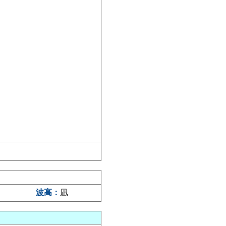
波高：
凪