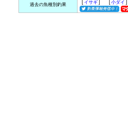
［
］ ［
イサギ
小ダイ
過去の魚種別釣果