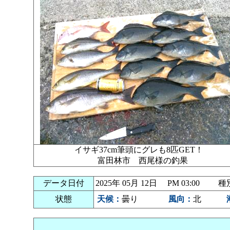
イサギ37cm筆頭にグレも8匹GET！
富田林市 西尾様の釣果
データ日付
2025年 05月 12日 PM 03:00
状態
天候：
曇り
風向：
北