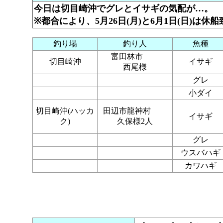
今日は切目崎沖でグレとイサギの気配が…。
※都合により、5月26日(月)と6月1日(日)は休
釣り場
釣り人
魚種
富田林市
切目崎沖
イサギ
西尾様
グレ
小ダイ
切目崎沖(ハッカ
田辺市龍神村
イサギ
ク)
久保様2人
グレ
ウスバハギ
カワハギ