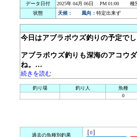
データ日付
2025年 04月 06日 PM 01:00
状態
天候：
風向：
特定出来ず
今日はアブラボウズ釣りの予定でし
アブラボウズ釣りも深海のアコウ
ね。…
続きを読む
釣り場
釣り人
魚種
0
［
］
0
過去の魚種別釣果