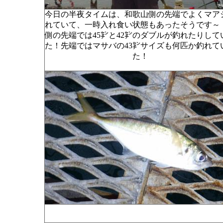
今日の半夜タイムは、和歌山側の先端でよくマア
れていて、一時入れ食い状態もあったそうです～
側の先端では45㌢と42㌢のダブルが釣れたりして
た！先端ではマサバの43㌢サイズも何匹か釣れて
た！