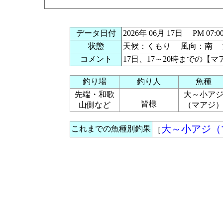
データ日付
2026年 06月 17日 PM 0
状態
天候：くもり 風向：南 潮
コメント
17日、17～20時までの
釣り場
釣り人
魚種
先端・和歌
大～小ア
皆様
山側など
（マアジ
大～小アジ（
これまでの魚種別釣果
［