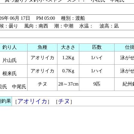
026年 06月 17日 PM 05:00 種別：渡船
候：曇り 風向：南西 潮：中潮 水温： 波高：凪
釣り人
魚種
大きさ
匹数
仕
アオリイカ
1.2Kg
1ハイ
泳が
片山氏
アオリイカ
0.7Kg
1ハイ
泳が
根来氏
チヌ
28～37cm
9匹
紀州
松氏 中尾氏
アオリイカ
チヌ
別釣果
［
］ ［
］