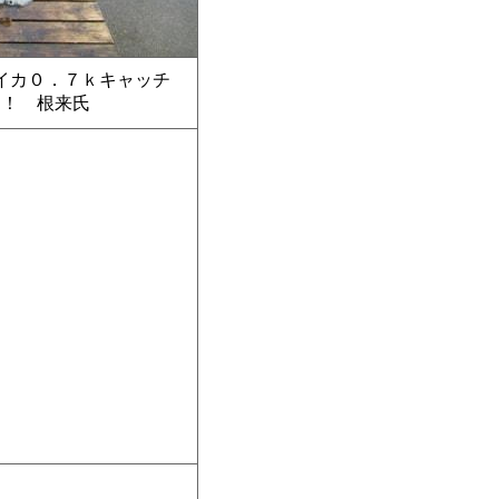
リイカ０．７ｋキャッチ
！！ 根来氏
ト