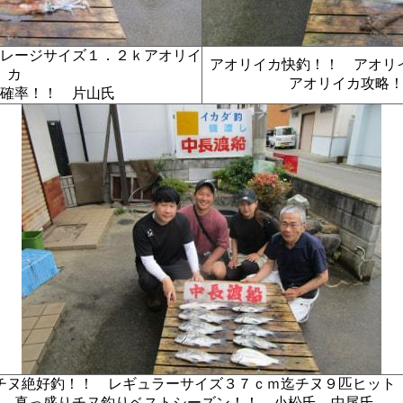
レージサイズ１．２ｋアオリイ
アオリイカ快釣！！ アオ
カ
アオリイカ攻略
高確率！！ 片山氏
チヌ絶好釣！！ レギュラーサイズ３７ｃｍ迄チヌ９匹ヒッ
真っ盛りチヌ釣りベストシーズン！！ 小松氏 中尾氏