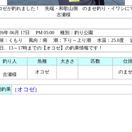
コゼが釣れました！ 先端・和歌山側 のませ釣り・イワシ
古瀬様
026年 06月 17日 PM 05:00 種別：釣り公園
候：くもり 風向：南 潮：下り～上り潮 水温：25.0度 
7日、13～17時までの【オコゼ】の釣果情報です！
釣り人
魚種
大きさ
匹数
仕
オコゼ
のま
古瀬様
オコゼ
別釣果
［
］