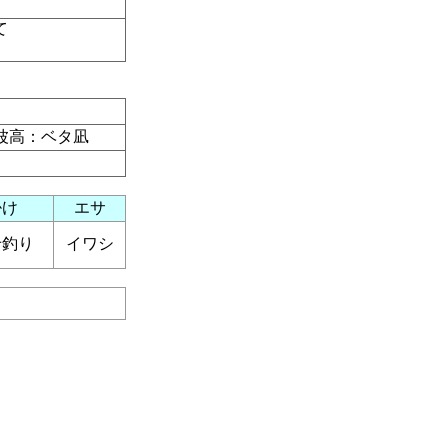
にて
波高：ベタ凪
掛け
エサ
せ釣り
イワシ