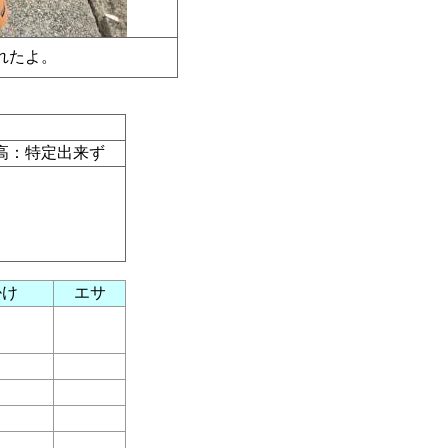
釣れたよ。
高：特定出来ず
掛け
エサ