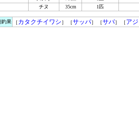
チヌ
35cm
1匹
カタクチイワシ
サッパ
サバ
アジ
別釣果
［
］ ［
］ ［
］ ［