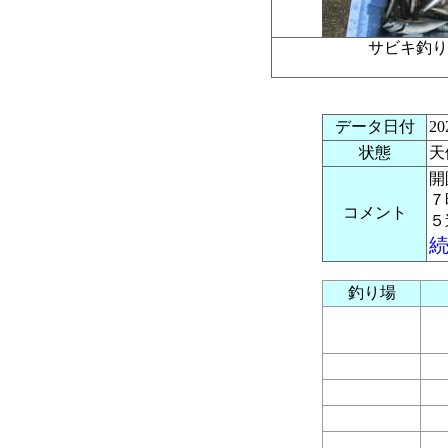
サビキ釣
データ日付
2
状態
天
開
７
コメント
５
釣り場