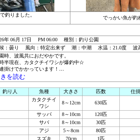
りで釣りました。
でっかい魚が
026年 06月 17日 PM 06:00 種別：釣り公園
候：曇り 風向：特定出来ず 潮：中潮 水温：21.0度 波
園時、波風共におだやかです。
時半現在、カタクチイワシが爆釣中☆
連掛けでかかっています！…
続きを読む
釣り人
魚種
大きさ
匹数
仕
カタクチイ
8～12cm
630匹
ワシ
サッパ
8～10cm
120匹
サバ
8～10cm
30匹
アジ
5～8cm
80匹
スズキ
70cm
1匹