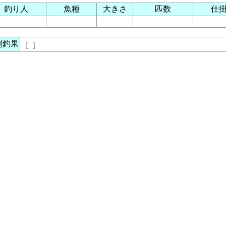
釣り人
魚種
大きさ
匹数
仕
別釣果
［
］