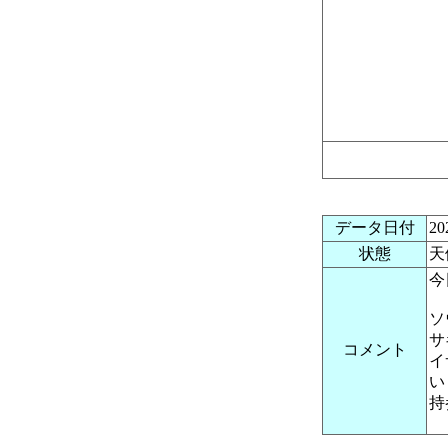
データ日付
2
状態
天
今
ソ
サ
コメント
イ
い
持