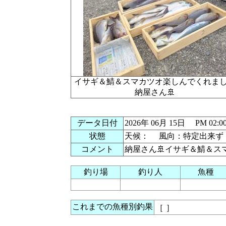
イサギ＆鯖＆スマカツオ楽しんでくれ
納屋さん🚢
データ日付
2026年 06月 15日 PM 0
状態
天候： 風向：特定出来ず
コメント
納屋さん🚢イサギ＆鯖＆ス
釣り場
釣り人
魚種
これまでの魚種別釣果
［
］